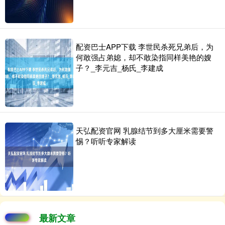
配资巴士APP下载 李世民杀死兄弟后，为
何敢强占弟媳，却不敢染指同样美艳的嫂
子？_李元吉_杨氏_李建成
天弘配资官网 乳腺结节到多大厘米需要警
惕？听听专家解读
最新文章