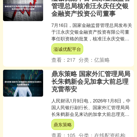
管理总局核准汪永庆任交银
金融资产投资公司董事
7月16日，国家金融监督管理总局发布关
于汪永庆交银金融资产投资有限公司董
事任职资格的批复，核准汪永庆交银金
融资产投资有限公司董事的任职资
溢诚优配平台
格。....
查看：
217
分类：
亿策略
鼎东策略 国家外汇管理局局
长朱鹤新会见加拿大前总理
克雷蒂安
人民财讯1月9日电，2026年1月8日，中
国人民银行副行长、国家外汇管理局局
长朱鹤新会见来访的加拿大前总理克雷
蒂安（Jean Chretien）一行。双方就当
鼎东策略
前....
查看：
105
分类：
在线配资机构