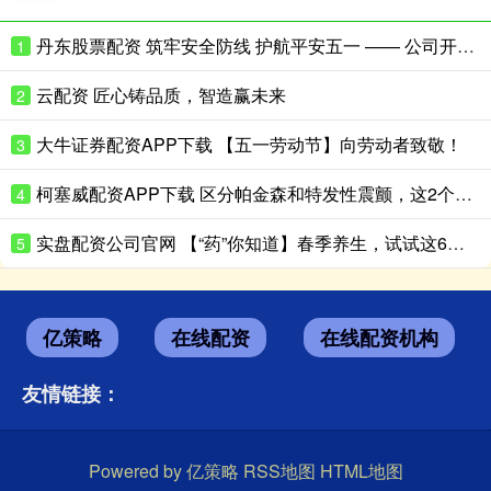
丹东股票配资 筑牢安全防线 护航平安五一 —— 公司开展五一节前安全生产大检查
1
云配资 匠心铸品质，智造赢未来
2
大牛证券配资APP下载 【五一劳动节】向劳动者致敬！
3
柯塞威配资APP下载 区分帕金森和特发性震颤，这2个细节就够了
4
实盘配资公司官网 【“药”你知道】春季养生，试试这6种“药食同源”食材
5
亿策略
在线配资
在线配资机构
友情链接：
Powered by
亿策略
RSS地图
HTML地图