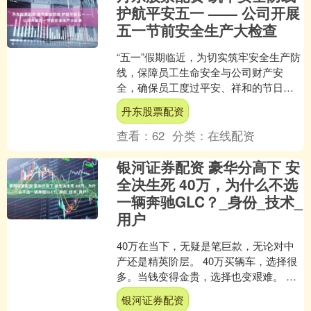
护航平安五一 —— 公司开展
五一节前安全生产大检查
“五一”假期临近，为切实筑牢安全生产防
线，保障员工生命安全与公司财产安
全，确保员工度过平安、祥和的节日，
节前，华菱线缆（001208）以高位统
丹东股票配资
筹、全域排查、闭环....
查看：
62
分类：
在线配资
银河证券配资 豪华分高下 安
全决生死 40万，为什么不选
一辆奔驰GLC？_身份_技术_
用户
40万在当下，无疑是笔巨款，无论对中
产还是精英阶层。 40万买辆车，选择很
多。当钱变得金贵，选择也变艰难。 一
桩交易的达成，背后是用户信任。诚实
银河证券配资
信用，是契约精神....