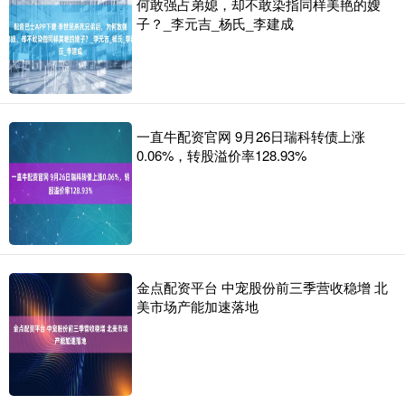
何敢强占弟媳，却不敢染指同样美艳的嫂
子？_李元吉_杨氏_李建成
一直牛配资官网 9月26日瑞科转债上涨
0.06%，转股溢价率128.93%
金点配资平台 中宠股份前三季营收稳增 北
美市场产能加速落地