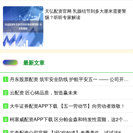
天弘配资官网 乳腺结节到多大厘米需要警
惕？听听专家解读
最新文章
丹东股票配资 筑牢安全防线 护航平安五一 —— 公司开展五一节前安全生产大检查
1
云配资 匠心铸品质，智造赢未来
2
大牛证券配资APP下载 【五一劳动节】向劳动者致敬！
3
柯塞威配资APP下载 区分帕金森和特发性震颤，这2个细节就够了
4
实盘配资公司官网 【“药”你知道】春季养生，试试这6种“药食同源”食材
5